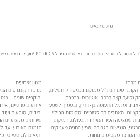
ברוכים הבאים
כז חבר בארגונים הבינ"ל ICCA ו-AIPC ועומד בסטנדרטים הבינלאומיים שלהם.
 מרכזי
מגוון אירועים
הקונגרסים הבינ"ל ממוקם בכניסה לירושלים,
מרכז הקונגרסים הבינ
 נסיעה קצר ברכב, אוטובוס וברכבת
והיקפים שונים – כנסים
ביב ומנמל התעופה בן-גוריון, ובסמוך לשפע
אירועים פרטיים, אירו
ציות, האתרים ההיסטוריים ומקומות הבילוי
ירידים, מופעים ועוד. 
ות שמציעה העיר המיוחדת בעולם. המיקום
שירותים מקצועיים הנ
טגי, הנגישות הגבוהה ושפע החניה מעניקים
הזמנת האירוע ועד לסי
י המרכז מקסימום נוחות.
ותיאום לוגיסטי בין 