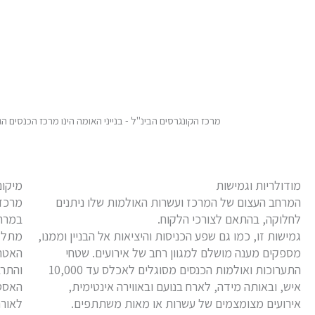
מרכז הקונגרסים הבינ"ל - בנייני האומה הינו מרכז הכנסים הגדול והמוביל בישראל. המר
מודולריות וגמישות
מיקום
המרחב העצום של המרכז ועשרות האולמות שלו ניתנים
מרכז 
לחלוקה, בהתאם לצורכי הלקוח.
במרחק
גמישות זו, כמו גם שפע הכניסות והיציאות אל הבניין וממנו,
מתל-א
מספקים מענה מושלם למגוון רחב של אירועים. שטחי
האטרק
התערוכות ואולמות הכנסים מסוגלים לאכלס עד 10,000
והתרב
איש, ובאותה מידה, לארח בנועם ובאווירה אינטימית,
האסטר
אירועים מצומצמים של עשרות או מאות משתתפים.
לאורח