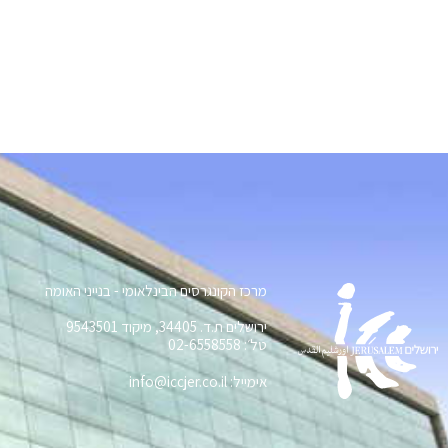
מרכז הקונגרסים הבינלאומי - בנייני האומה
ירושלים ת.ד. 34405, מיקוד 9543501
טל׳: 02-6558558
אימייל: info@iccjer.co.il