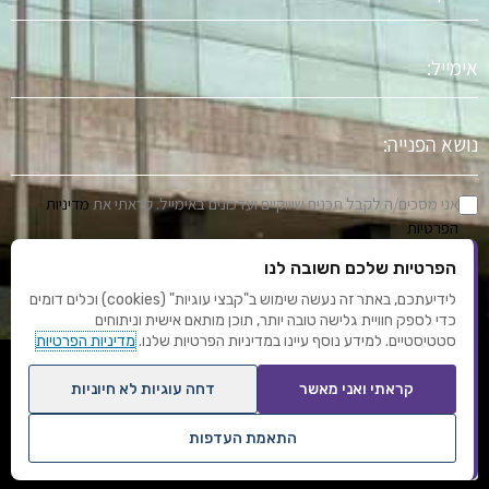
אימייל
נושא
הפניה
אני מסכים/ה לקבל תכנים שיווקיים ועדכונים באימייל. קראתי את
מדיניות
הפרטיות
הפרטיות שלכם חשובה לנו
שלח
לידיעתכם, באתר זה נעשה שימוש ב"קבצי עוגיות" (cookies) וכלים דומים
כדי לספק חוויית גלישה טובה יותר, תוכן מותאם אישית וניתוחים
סטטיסטיים. למידע נוסף עיינו במדיניות הפרטיות שלנו.
מדיניות הפרטיות
F
Y
I
L
T
קראתי ואני מאשר
דחה עוגיות לא חיוניות
a
o
n
i
u
c
u
s
n
m
התאמת העדפות
e
t
t
k
b
תנאי שימוש
מדיניות פרטיות
עיצוב ופיתוח: אוריון שיווק באינטרנט
אחסון אתרים
b
u
a
e
l
שנו העדפות פרטיות