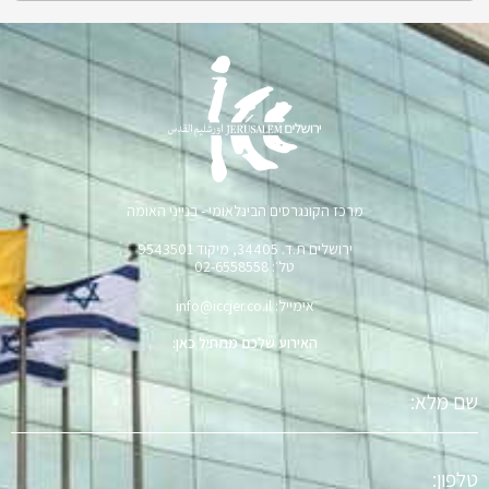
מרכז הקונגרסים הבינלאומי - בנייני האומה
ירושלים ת.ד. 34405, מיקוד 9543501
טל׳: 02-6558558
אימייל: info@iccjer.co.il
האירוע שלכם מתחיל כאן:
שם
מלא
טלפון