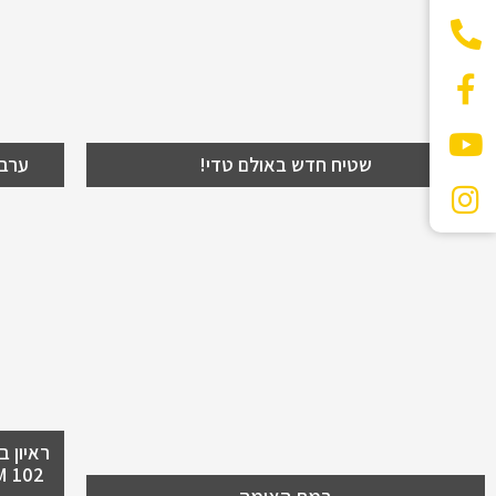
משתדרגת
הצצ
שטיח חדש באולם טדי!
ערב 
במת האומה
ראי
במת האומה- מופעים. קולינריה. תרבות
עם 
ופי