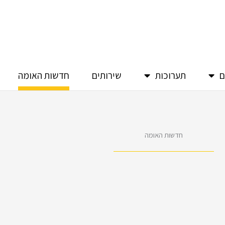
ם
תערוכות
שירותים
חדשות האומה
חדשות האומה
 פרימיום לכנסים רפואיים
סרטון חדש! y To Get
יים 2025
כל הדרכים מוב