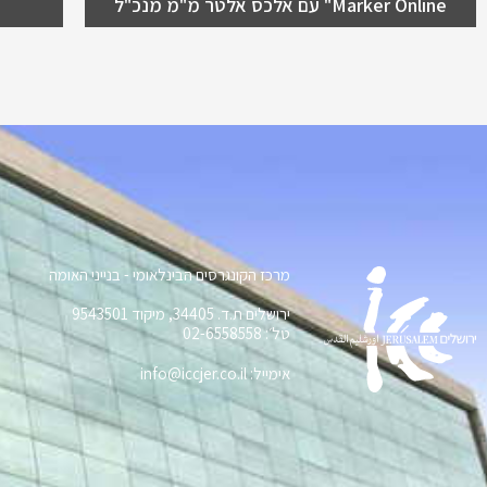
Marker Online" עם אלכס אלטר מ"מ מנכ"ל
מרכז הקונגרסים הבינלאומי - בנייני האומה
ירושלים ת.ד. 34405, מיקוד 9543501
טל׳: 02-6558558
אימייל: info@iccjer.co.il