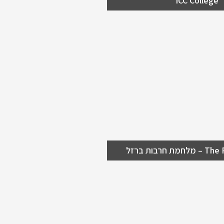
ICC College
The Red Balloon – מלחמת
ל
ם 3000 בלונים אדומים באולם
חרבות ברזל
61th ICCA Cong