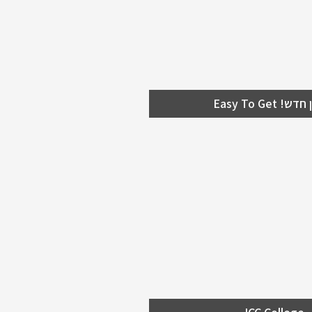
! Easy To Get
IC
חדש בירושלים ICC College האקדמיה
ם וכנסים בבנייני האומה