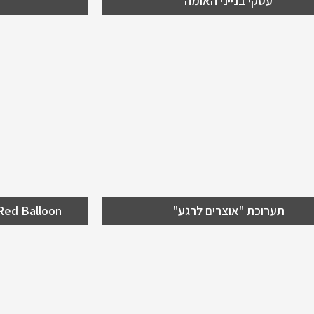
עסקי בנייני האומה
וכת "אוצרים לרגע"
חרבות ברז
ים מציירים מלחמה
מיז
אוסישקין
תערוכת "אוצרים לרגע"
The Red Balloon – מלחמת 
פן חדש- אולפני האומה
ress 2022
ני האומה גאים להציג אולם חדש-
כנס ה61 של ICCA Congress בקרקוב פולין