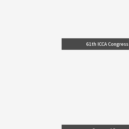
61th ICCA Congress
להיות שם"
היות שם"