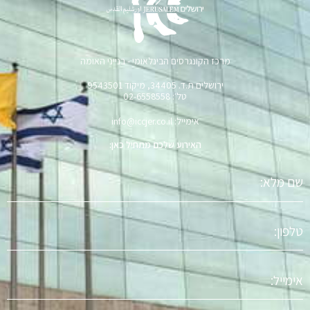
מרכז הקונגרסים הבינלאומי - בנייני האומה
ירושלים ת.ד. 34405, מיקוד 9543501
טל׳: 02-6558558
אימייל: info@iccjer.co.il
האירוע שלכם מתחיל כאן:
שם
מלא
טלפון
אימייל