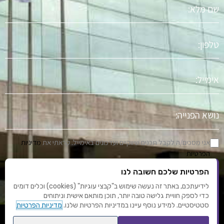
שם
מלא
טלפון
אימייל
נושא
הפניה
אני מסכים/ה לקבל תכנים שיווקיים ועדכונים באימייל. קראתי את
מדיניות
הפרטיות
הפרטיות שלכם חשובה לנו
שלח
לידיעתכם, באתר זה נעשה שימוש ב"קבצי עוגיות" (cookies) וכלים דומים
כדי לספק חוויית גלישה טובה יותר, תוכן מותאם אישית וניתוחים
סטטיסטיים. למידע נוסף עיינו במדיניות הפרטיות שלנו.
מדיניות הפרטיות
F
Y
I
L
T