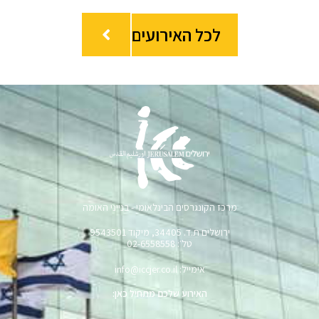
לכל האירועים
מרכז הקונגרסים הבינלאומי - בנייני האומה
ירושלים ת.ד. 34405, מיקוד 9543501
טל׳: 02-6558558
אימייל: info@iccjer.co.il
האירוע שלכם מתחיל כאן: