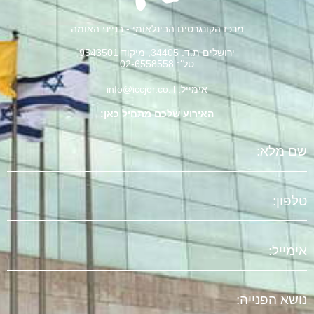
מרכז הקונגרסים הבינלאומי - בנייני האומה
ירושלים ת.ד. 34405, מיקוד 9543501
טל׳: 02-6558558
אימייל: info@iccjer.co.il
האירוע שלכם מתחיל כאן:
שם
מלא
טלפון
אימייל
נושא
הפניה