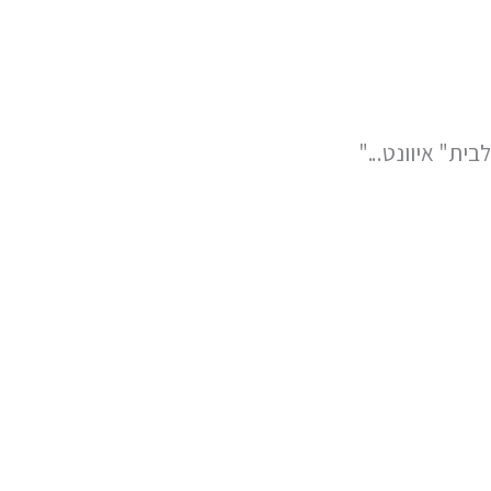
ית" איוונט..."