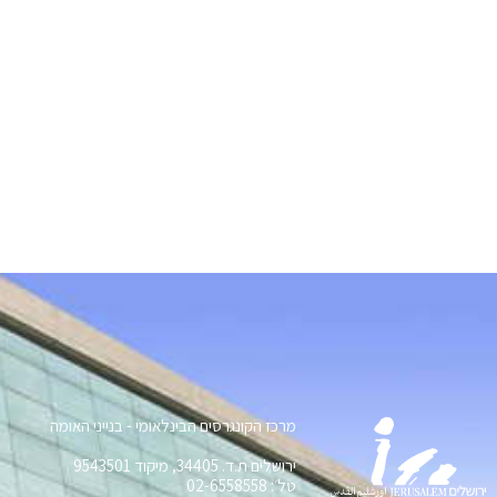
מרכז הקונגרסים הבינלאומי - בנייני האומה
ירושלים ת.ד. 34405, מיקוד 9543501
טל׳: 02-6558558