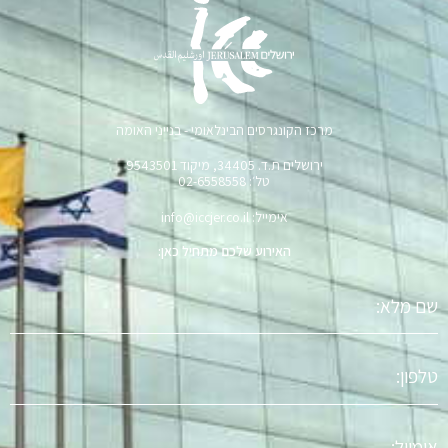
מרכז הקונגרסים הבינלאומי - בנייני האומה
ירושלים ת.ד. 34405, מיקוד 9543501
טל׳: 02-6558558
אימייל: info@iccjer.co.il
האירוע שלכם מתחיל כאן:
שם
מלא
טלפון
אימייל