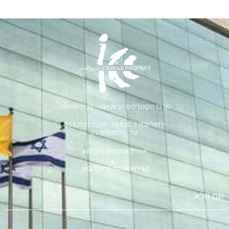
מרכז הקונגרסים הבינלאומי - בנייני האומה
ירושלים ת.ד. 34405, מיקוד 9543501
טל׳: 02-6558558
אימייל: info@iccjer.co.il
האירוע שלכם מתחיל כאן:
שם
מלא
טלפון