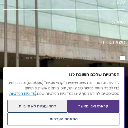
אימייל
נושא
הפניה
אני מסכים/ה לקבל תכנים שיווקיים ועדכונים באימייל. קראתי את
מדיניות
הפרטיות
הפרטיות שלכם חשובה לנו
שלח
לידיעתכם, באתר זה נעשה שימוש ב"קבצי עוגיות" (cookies) וכלים דומים
כדי לספק חוויית גלישה טובה יותר, תוכן מותאם אישית וניתוחים
סטטיסטיים. למידע נוסף עיינו במדיניות הפרטיות שלנו.
מדיניות הפרטיות
F
Y
I
L
T
קראתי ואני מאשר
דחה עוגיות לא חיוניות
a
o
n
i
u
c
u
s
n
m
התאמת העדפות
e
t
t
k
b
תנאי שימוש
מדיניות פרטיות
עיצוב ופיתוח: אוריון שיווק באינטרנט
אחסון אתרים
b
u
a
e
l
שנו העדפות פרטיות