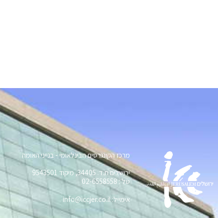
מרכז הקונגרסים הבינלאומי - בנייני האומה
ירושלים ת.ד. 34405, מיקוד 9543501
טל׳: 02-6558558
אימייל: info@iccjer.co.il