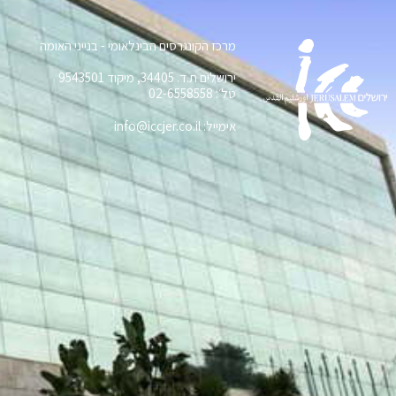
מרכז הקונגרסים הבינלאומי - בנייני האומה
ירושלים ת.ד. 34405, מיקוד 9543501
טל׳: 02-6558558
אימייל: info@iccjer.co.il