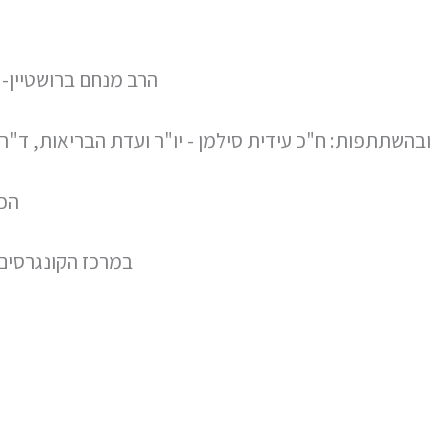
הרב מנחם ברושטיין- 
ובהשתתפות: ח"כ עידית סילמן - יו"ר ועדת הבריאות, ד"ר חנ
הכנס
במרכז הקונגרסים הבינלאומי