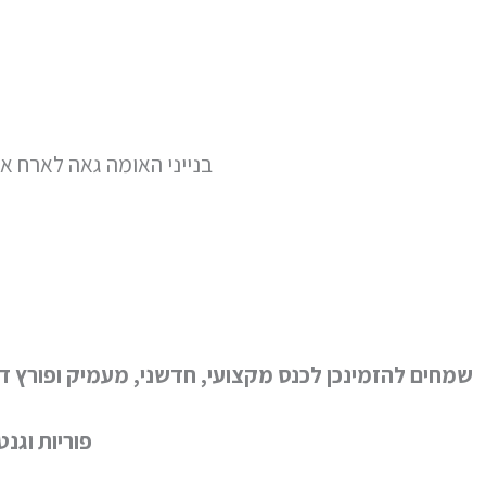
בנייני האומה גאה לארח את הכנס השנתי ה20 לנשים 
שמחים להזמינכן לכנס מקצועי, חדשני, מעמיק ופורץ דר
פוריות וגנ