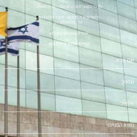
מרכז הקונגרסים הבינלאומי - בנייני האומה
ירושלים ת.ד. 34405, מיקוד 9543501
טל׳: 02-6558558
אימייל: info@iccjer.co.il
האירוע שלכם מתחיל כאן:
שם
מלא
טלפון
אימייל
נושא
הפניה