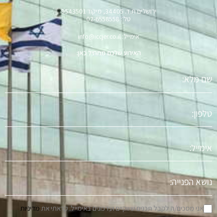
ירושלים ת.ד. 34405, מיקוד 9543501
טל׳: 02-6558558
אימייל: info@iccjer.co.il
האירוע שלכם מתחיל כאן:
שם
מלא
טלפון
אימייל
נושא
הפניה
אני מסכים/ה לקבל תכנים שיווקיים ועדכונים באימייל. קראתי את
מדיניות