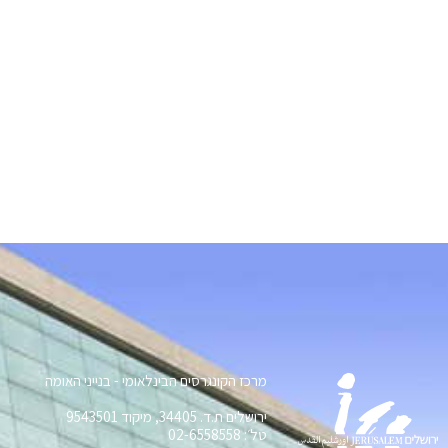
מרכז הקונגרסים הבינלאומי - בנייני האומה
ירושלים ת.ד. 34405, מיקוד 9543501
טל׳: 02-6558558