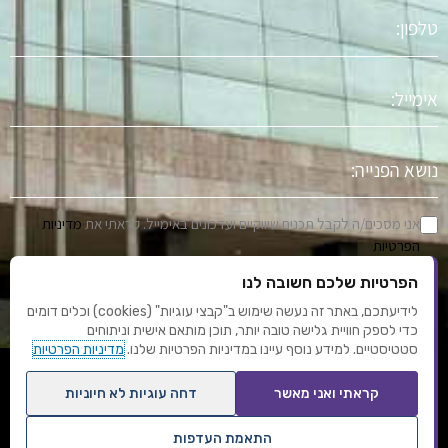
טלפון
אימייל
נושא
הפניה
אני מסכים/ה לקבל תכנים שיווקיים ועדכונים באימייל. קראתי את
מדיניות
הפרטיות
הפרטיות שלכם חשובה לנו
שלח
לידיעתכם, באתר זה נעשה שימוש ב"קבצי עוגיות" (cookies) וכלים דומים
כדי לספק חוויית גלישה טובה יותר, תוכן מותאם אישית וניתוחים
סטטיסטיים. למידע נוסף עיינו במדיניות הפרטיות שלנו.
מדיניות הפרטיות
F
Y
I
L
T
קראתי ואני מאשר
דחה עוגיות לא חיוניות
a
o
n
i
u
c
u
s
n
m
התאמת העדפות
e
t
t
k
b
תנאי שימוש
מדיניות פרטיות
עיצוב ופיתוח: אוריון שיווק באינטרנט
אחסון אתרים