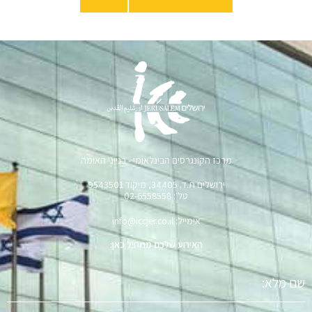
מרכז הקונגרסים הבינלאומי - בנייני האומה
ירושלים ת.ד. 34405, מיקוד 9543501
טל׳: 02-6558558
אימייל: info@iccjer.co.il
האירוע שלכם מתחיל כאן:
שם
מלא