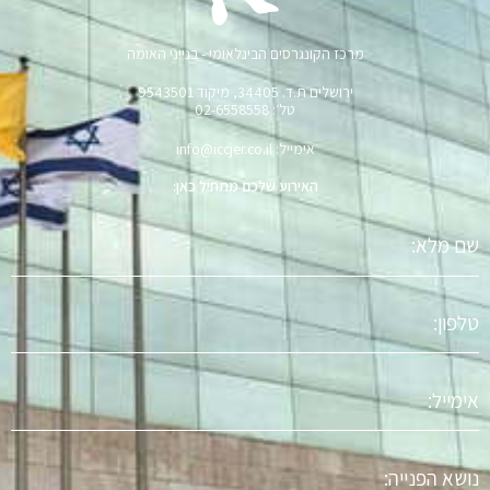
מרכז הקונגרסים הבינלאומי - בנייני האומה
ירושלים ת.ד. 34405, מיקוד 9543501
טל׳: 02-6558558
אימייל: info@iccjer.co.il
האירוע שלכם מתחיל כאן:
שם
מלא
טלפון
אימייל
נושא
הפניה