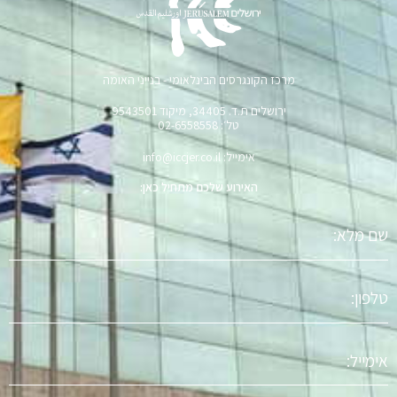
מרכז הקונגרסים הבינלאומי - בנייני האומה
ירושלים ת.ד. 34405, מיקוד 9543501
טל׳: 02-6558558
אימייל: info@iccjer.co.il
האירוע שלכם מתחיל כאן:
שם
מלא
טלפון
אימייל