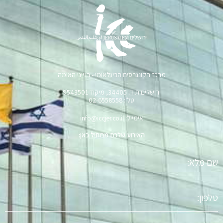
מרכז הקונגרסים הבינלאומי - בנייני האומה
ירושלים ת.ד. 34405, מיקוד 9543501
טל׳: 02-6558558
אימייל: info@iccjer.co.il
האירוע שלכם מתחיל כאן:
שם
מלא
טלפון