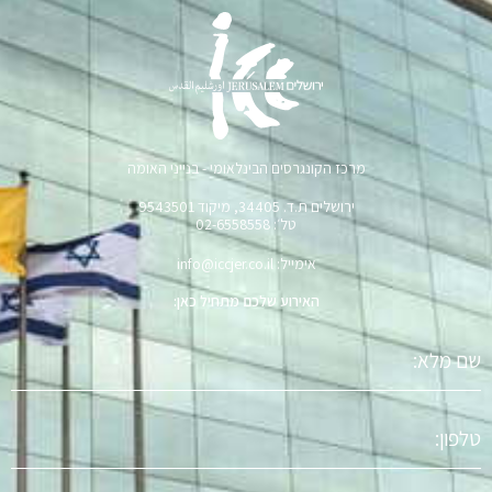
מרכז הקונגרסים הבינלאומי - בנייני האומה
ירושלים ת.ד. 34405, מיקוד 9543501
טל׳: 02-6558558
אימייל: info@iccjer.co.il
האירוע שלכם מתחיל כאן:
שם
מלא
טלפון