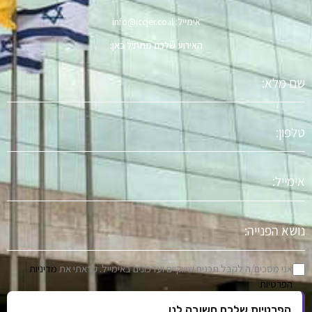
אימייל: info@iccjer.co.il
האירוע שלכם מתחיל כאן:
שם
מלא
טלפון
אימייל
נושא
הפניה
אני מסכים/ה לקבל תכנים שיווקיים ועדכונים באימייל. קראתי את
מדיניות
הפרטיות
הפרטיות שלכם חשובה לנו