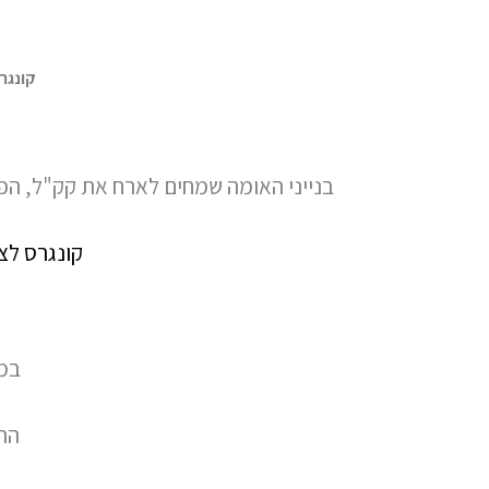
קונגרס לציון 100 שני
בנייני האומה שמחים לארח את קק"ל, הפ
קונגרס לציון 100 שנים לפדרציה הספרד
במע
הר