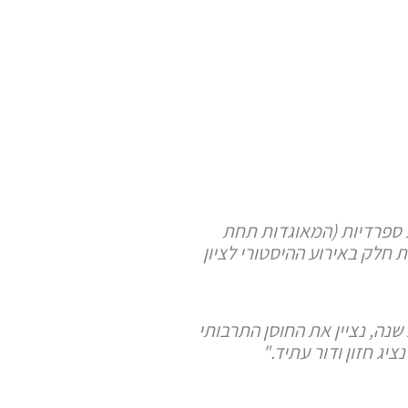
ור חדש של ספרדים, המשתייכים ל-20 ארגונים ספרדיים ישראליים, 15 פדרציות ספרדיות (המאוגדות תחת
שלים, לקחת חלק באירוע ההיסטורי לציון
"בדיוק כמו בשנת 1925, גם היום, האירוע יחפוף עם הקונגרס הציוני העולמי - בו אנו חברים בכירים. בדיוק כמו לפני 100 שנה, נציין את החוסן התרבותי
יג חזון ודור עתיד."