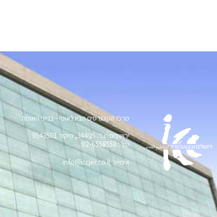
מרכז הקונגרסים הבינלאומי - בנייני האומה
ירושלים ת.ד. 34405, מיקוד 9543501
טל׳: 02-6558558
אימייל: info@iccjer.co.il