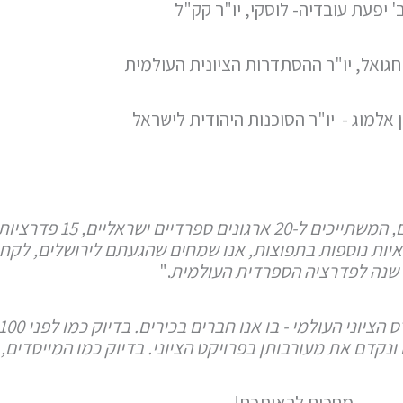
' יפעת עובדיה- לוסקי, יו"ר קק"ל
חגואל, יו"ר ההסתדרות הציונית העולמית
 אלמוג - יו"ר הסוכנות היהודית לישראל
"ברוח מייסדי הפדרציה ובהשראת ד
טינו-אמריקאית) ו-6 פדרציות עצמאיות נוספות בתפוצות, אנו שמחים שהגעתם לירו
ת
."
קדם את מעורבותן בפרויקט הציוני. בדיוק כמו המייסדים, נצ
מחכים לראותכם!