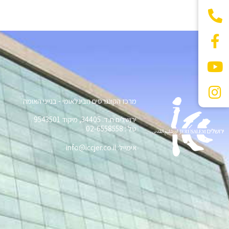
מרכז הקונגרסים הבינלאומי - בנייני האומה
ירושלים ת.ד. 34405, מיקוד 9543501
טל׳: 02-6558558
אימייל: info@iccjer.co.il