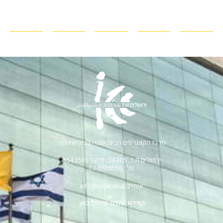
מרכז הקונגרסים הבינלאומי - בנייני האומה
ירושלים ת.ד. 34405, מיקוד 9543501
טל׳: 02-6558558
אימייל: info@iccjer.co.il
האירוע שלכם מתחיל כאן:
שם