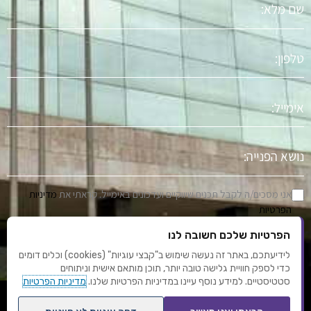
מלא
טלפון
אימייל
נושא
הפניה
אני מסכים/ה לקבל תכנים שיווקיים ועדכונים באימייל. קראתי את
מדיניות
הפרטיות
הפרטיות שלכם חשובה לנו
שלח
לידיעתכם, באתר זה נעשה שימוש ב"קבצי עוגיות" (cookies) וכלים דומים
כדי לספק חוויית גלישה טובה יותר, תוכן מותאם אישית וניתוחים
סטטיסטיים. למידע נוסף עיינו במדיניות הפרטיות שלנו.
מדיניות הפרטיות
F
Y
I
L
T