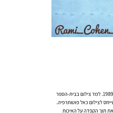
רמי כהן מכנה את עצמו צלם-אורבני משוטט. כהן, יליד ירושלים 1967, שרת ביחידה מיוחדת ומסווגת בין השנים 1989-2021. למד צילום בבית-הספר
יחס לצילום כאל פוטותרפיה.
זאת תוך הקפדה על האיכות