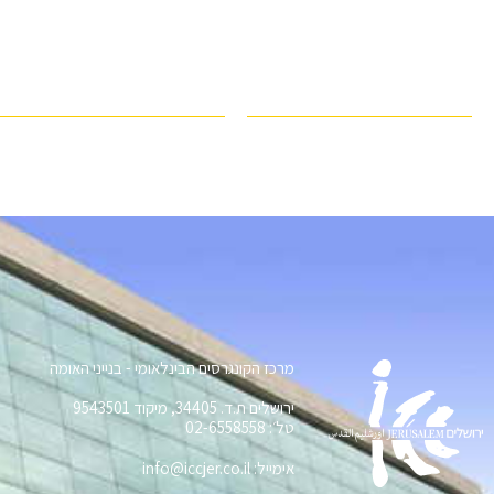
מרכז הקונגרסים הבינלאומי - בנייני האומה
ירושלים ת.ד. 34405, מיקוד 9543501
טל׳: 02-6558558
אימייל: info@iccjer.co.il