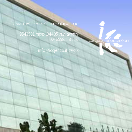
מרכז הקונגרסים הבינלאומי - בנייני האומה
ירושלים ת.ד. 34405, מיקוד 9543501
טל׳: 02-6558558
אימייל: info@iccjer.co.il