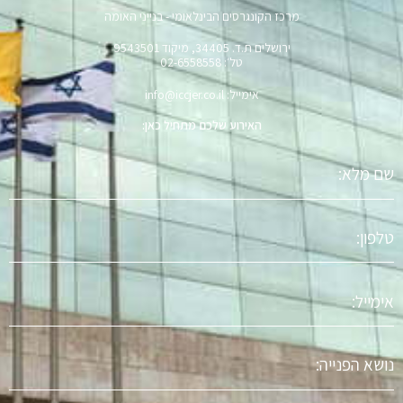
מרכז הקונגרסים הבינלאומי - בנייני האומה
ירושלים ת.ד. 34405, מיקוד 9543501
טל׳: 02-6558558
אימייל: info@iccjer.co.il
האירוע שלכם מתחיל כאן:
שם
מלא
טלפון
אימייל
נושא
הפניה