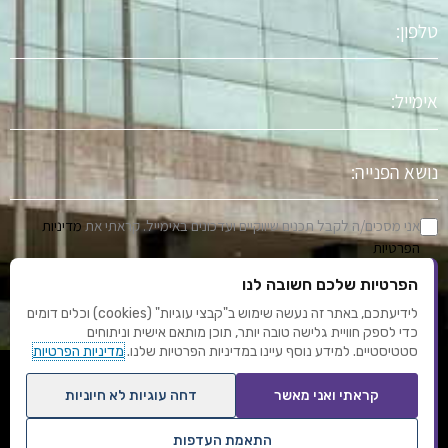
טלפון
אימייל
נושא
הפניה
אני מסכים/ה לקבל תכנים שיווקיים ועדכונים באימייל. קראתי את
מדיניות
הפרטיות
הפרטיות שלכם חשובה לנו
שלח
לידיעתכם, באתר זה נעשה שימוש ב"קבצי עוגיות" (cookies) וכלים דומים
כדי לספק חוויית גלישה טובה יותר, תוכן מותאם אישית וניתוחים
סטטיסטיים. למידע נוסף עיינו במדיניות הפרטיות שלנו.
מדיניות הפרטיות
F
Y
I
L
T
קראתי ואני מאשר
דחה עוגיות לא חיוניות
a
o
n
i
u
c
u
s
n
m
התאמת העדפות
תנאי שימוש
מדיניות פרטיות
עיצוב ופיתוח: אוריון שיווק באינטרנט
אחסון אתרים