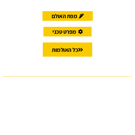
מפת האולם
מפרט טכני
כל האולמות
אולפני
אודיטוריום
אולם
אולמות
רחבת
האומה
אוסישקין
טדי
האורנים
כניסה
ראשית