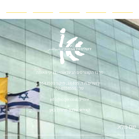
מרכז הקונגרסים הבינלאומי - בנייני האומה
ירושלים ת.ד. 34405, מיקוד 9543501
טל׳: 02-6558558
אימייל: info@iccjer.co.il
האירוע שלכם מתחיל כאן:
שם
מלא