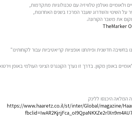
 ולאומיים ואולפן טלוויזיה עם טכנולוגיות מתקדמות,
 על השינוי והשדרוג שעבר המרכז בשנים האחרונות,
קום את משבר הקורונה.
TheMarker O
בחשיבה חדשנית ופיתחנו אופציות קריאטיביות עבור לקוחותינו"
יים באופן מקוון. בדרך זו נערך הקונגרס הציוני העולמי באופן וירטו
 המלאה היכנסו ללינק
https://www.haaretz.co.il/st/inter/Global/magazine/H
fbclid=IwAR2KjrjFca_oI9QpaNKXZe2rlXn9m4A