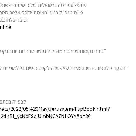
עם פלטפורמה וירטואלית של כנסים בינלאומיים
מ"מ מנכ"ל בנייני האומה אלכס אלטר מספר
וכיצד צלחו במ
nline
"גם בתקופות שבהם המגבלות נעשו מורכבות יותר נקטנו 
"השקנו פלטפורמה וירטואלית שאפשרה לקיים כנסים בינלאומיים לאומ
לצפייה בכתבה
aaretz/2022/05%20May/Jerusalem/FlipBook.html?
U72dnBI_ycNcFSeJJmbNCA7NLOYY#p=36