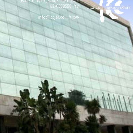
ירושלים ת.ד. 34405, מיקוד 9543501
טל׳: 02-6558558
אימייל: info@iccjer.co.il