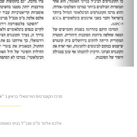
מרכז הקונגרסים הוירטואלי בראיון ב "The Marker Online" עם אלכס אלטר מ"מ מנכ"ל
אלכס אלטר מ"מ מנכ"ל בנייני האומה 