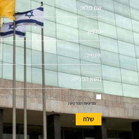
שם
מלא
טלפון
אימייל
נושא
הפניה
אני מסכים/ה לקבל תכנים שיווקיים ועדכונים באימייל. קראת
מדיניות הפרטיות
שלח