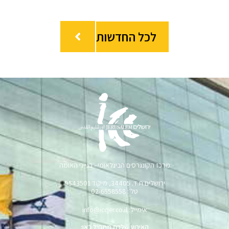
לכל החדשות
מרכז הקונגרסים הבינלאומי - בנייני האומה
ירושלים ת.ד. 34405, מיקוד 9543501
טל׳: 02-6558558
אימייל: info@iccjer.co.il
האירוע שלכם מתחיל כאן: