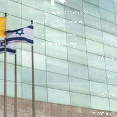
מרכז הקונגרסים הבינלאומי - בנייני האומה
ירושלים ת.ד. 34405, מיקוד 9543501
טל׳: 02-6558558
אימייל: info@iccjer.co.il
האירוע שלכם מתחיל כאן:
שם
מלא
טלפון
אימייל
נושא
הפניה