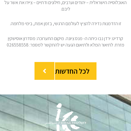
האוכלוסייה הישראלית – יהודים וערבים, חילונים ודתיים – ציירו את אשר על
ליבם.
זו הזדמנות נדירה להציץ לעולמם הרגשי, בזמן אמת, בימי מלחמה.
קרדיט: ירדן נבו כיתה ה- מנס ציונה. מיקום התערוכה: מסדרון אוסישקין
מזרח. לתיאור המלא ולתיאום הגעה יש להתקשר למספר: 026558558
לכל החדשות