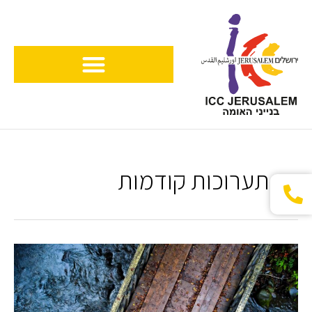
ילוג
תוכן
תערוכות קודמות
"דברים
שרואים
משם"