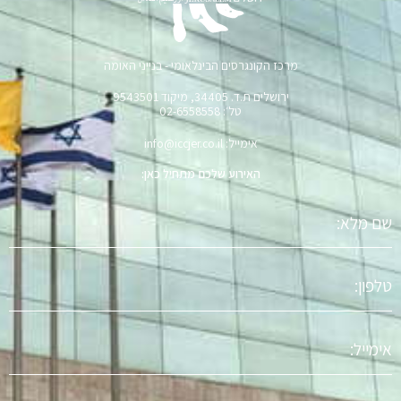
מרכז הקונגרסים הבינלאומי - בנייני האומה
ירושלים ת.ד. 34405, מיקוד 9543501
טל׳: 02-6558558
אימייל: info@iccjer.co.il
האירוע שלכם מתחיל כאן:
שם
מלא
טלפון
אימייל
נושא